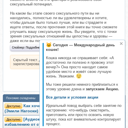
сексуальный потенциал.
На каком бы этапе своего сексуального пути вы ни
находились, полностью ли вы удовлетворены и хотите,
чтобы дальше было только лучше, или вы страдаете и
ищете ответы, после прочтения этой книги вы точно сможете
улучшить вашу сексуальную жизнь. Вы увидите, что с точки
зрения сексуальных отношений вы целостны и здоровы —
даже если вы пока не совсем уверены в этом.
Сегодня — Международный день
Спойлер:
Подробнее
кошек!
Кошка никогда не спрашивает себя: «А
Скрытый текст. Доступен только
достаточно ли полезно я провожу этот
зарегистрированным пользователям.
вечер?» Она просто находит самое
удобное место и живёт свою лучшую
жизнь. Уважаем.
Мы тоже решили немного приблизиться к
этому уровню дзена и
запускаем Акцию.
Все детали и условия акции
Похожие складчины
Идеальный повод выбрать себе занятие по
Как хочет женщина. Мастер-класс по науке секса
Доступно
настроению: что-нибудь смастерить,
(Эмили Нагоски)
приготовить или просто освоить новую
[Аудиокнига] Выгорание. Новый подход к
штуку, пока кот внимательно контролирует
Доступно
процесс.
избавлению от стресса (Эмили Нагоски, Амелия Нагоски)