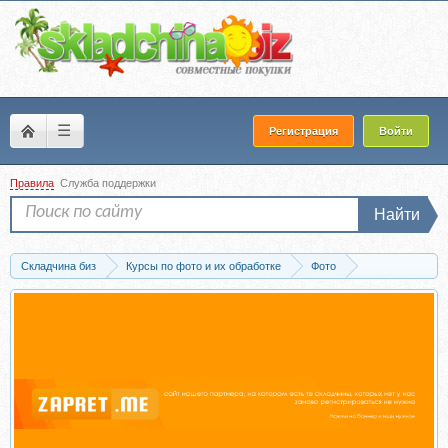
☰
Регистрация
Войти
Правила
Служба поддержки
Найти
Складчина биз
Курсы по фото и их обработке
Фото
Пресеты для фото
Скачать [Goughie] Пресеты - The Ultimate Stackable Prese