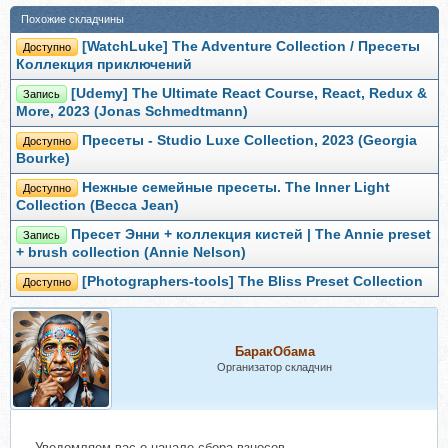
Похожие складчины
[WatchLuke] The Adventure Collection / Пресеты
Доступно
Коллекция приключений
[Udemy] The Ultimate React Course, React, Redux &
Запись
More, 2023 (Jonas Schmedtmann)
Пресеты - Studio Luxe Collection, 2023 (Georgia
Доступно
Bourke)
Нежные семейные пресеты. The Inner Light
Доступно
Collection (Becca Jean)
Пресет Энни + коллекция кистей | The Annie preset
Запись
+ brush collection (Annie Nelson)
[Photographers-tools] The Bliss Preset Collection
Доступно
БаракОбама
Организатор складчин
Уведомляем вас о начале сбора взносов.