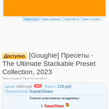
Редкие курсы
Новые складчины
Сборы взносов
Баланс и кешбек
[Goughie] Пресеты -
Доступно
The Ultimate Stackable Preset
Collection, 2023
Тема в разделе "Пресеты для фото"
Цена:
1800 руб
-88%
Взнос:
218 руб
Организатор:
БаракОбама
Список участников складчины:
1.
БаракОбама