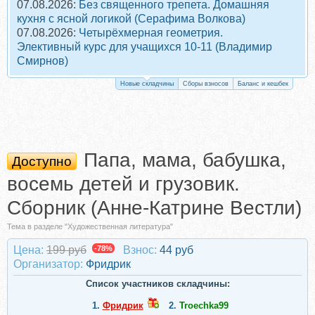
07.08.2026:
Без священного трепета. Домашняя
кухня с ясной логикой (Серафима Волкова)
07.08.2026:
Четырёхмерная геометрия.
Элективный курс для учащихся 10-11 (Владимир
Смирнов)
Новые складчины
Сборы взносов
Баланс и кешбек
Папа, мама, бабушка,
Доступно
восемь детей и грузовик.
Сборник (Анне-Катрине Вестли)
Тема в разделе "Художественная литература"
Цена:
199 руб
-78%
Взнос:
44 руб
Организатор:
Фридрик
Список участников складчины:
1.
Фридрик
2.
Troechka99