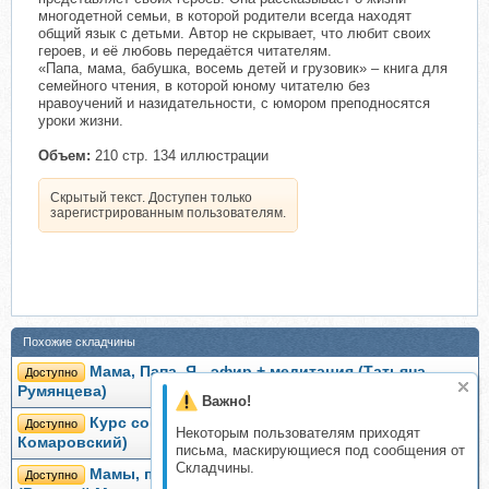
многодетной семьи, в которой родители всегда находят
общий язык с детьми. Автор не скрывает, что любит своих
героев, и её любовь передаётся читателям.
«Папа, мама, бабушка, восемь детей и грузовик» – книга для
семейного чтения, в которой юному читателю без
нравоучений и назидательности, с юмором преподносятся
уроки жизни.
Объем:
210 стр. 134 иллюстрации
Скрытый текст. Доступен только
зарегистрированным пользователям.
Похожие складчины
Мама, Папа, Я - эфир + медитация (Татьяна
Доступно
Румянцева)
Важно!
Курс современной бабушки (Евгений
Доступно
Некоторым пользователям приходят
Комаровский)
письма, маскирующиеся под сообщения от
Складчины.
Мамы, папы и детёныши. Животные России
Доступно