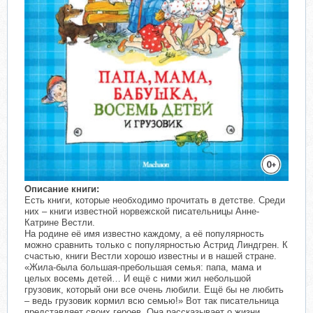
Описание книги:
Есть книги, которые необходимо прочитать в детстве. Среди
них – книги известной норвежской писательницы Анне-
Катрине Вестли.
На родине её имя известно каждому, а её популярность
можно сравнить только с популярностью Астрид Линдгрен. К
счастью, книги Вестли хорошо известны и в нашей стране.
«Жила-была большая-пребольшая семья: папа, мама и
целых восемь детей… И ещё с ними жил небольшой
грузовик, который они все очень любили. Ещё бы не любить
– ведь грузовик кормил всю семью!» Вот так писательница
представляет своих героев. Она рассказывает о жизни